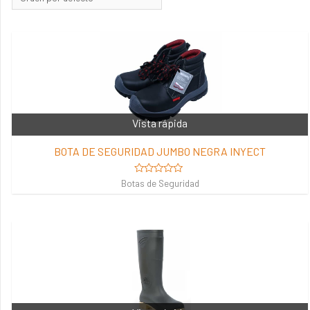
Vista rápida
BOTA DE SEGURIDAD JUMBO NEGRA INYECT
Valorado
Botas de Seguridad
en
0
de
5