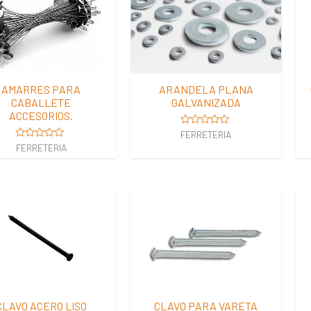
AMARRES PARA
ARANDELA PLANA
CABALLETE
GALVANIZADA
ACCESORIOS.
Valorado
FERRETERIA
en
Valorado
FERRETERIA
0
en
de
0
5
de
5
CLAVO ACERO LISO
CLAVO PARA VARETA