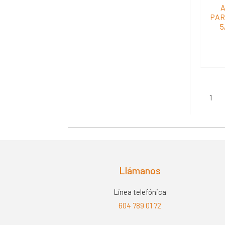
PAR
5
1
Llámanos
Línea telefónica
604 789 01 72