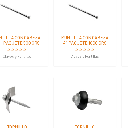
NTILLA CON CABEZA
PUNTILLA CON CABEZA
4¨ PAQUETE 500 GRS
4¨ PAQUETE 1000 GRS
Valorado
Valorado
Clavos y Puntillas
Clavos y Puntillas
en
en
0
0
de
de
5
5
TORNILLO
TORNILLO