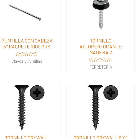
PUNTILLA CON CABEZA
TORNILLO
5¨ PAQUETE 1000 GRS
AUTOPERFORANTE
MADERA 2
Valorado
Clavos y Puntillas
en
Valorado
FERRETERIA
0
en
de
0
5
de
5
TORNILLO DRYWALL
TORNILLO DRYWALL 6 X 1