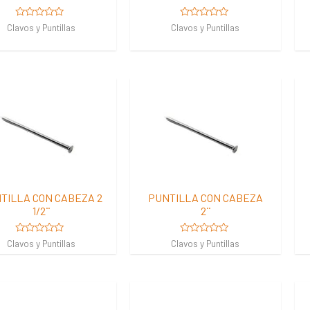
Valorado
Valorado
Clavos y Puntillas
Clavos y Puntillas
en
en
0
0
de
de
5
5
TILLA CON CABEZA 2
PUNTILLA CON CABEZA
1/2¨
2¨
Valorado
Valorado
Clavos y Puntillas
Clavos y Puntillas
en
en
0
0
de
de
5
5