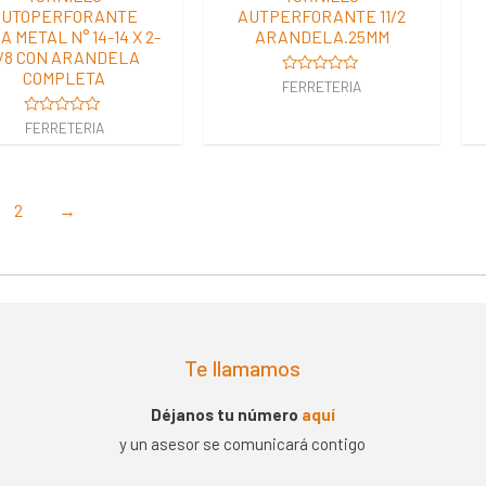
AUTOPERFORANTE
AUTPERFORANTE 11/2
A METAL N° 14-14 X 2-
ARANDELA.25MM
/8 CON ARANDELA
COMPLETA
Valorado
FERRETERIA
en
0
Valorado
FERRETERIA
de
en
5
0
de
5
2
→
Te llamamos
Déjanos tu número
aquí
y un asesor se comunicará contigo