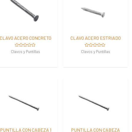
CLAVO ACERO CONCRETO
CLAVO ACERO ESTRIADO
Valorado
Valorado
Clavos y Puntillas
Clavos y Puntillas
en
en
0
0
de
de
5
5
PUNTILLA CON CABEZA 1
PUNTILLA CON CABEZA