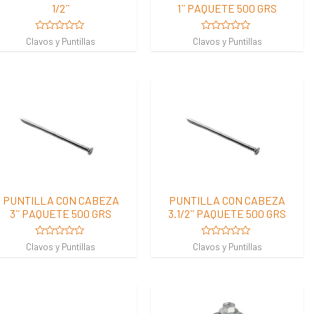
1/2¨
1¨ PAQUETE 500 GRS
Valorado
Valorado
Clavos y Puntillas
Clavos y Puntillas
en
en
0
0
de
de
5
5
PUNTILLA CON CABEZA
PUNTILLA CON CABEZA
3¨ PAQUETE 500 GRS
3.1/2¨ PAQUETE 500 GRS
Valorado
Valorado
Clavos y Puntillas
Clavos y Puntillas
en
en
0
0
de
de
5
5