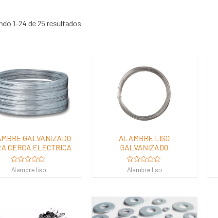
do 1–24 de 25 resultados
AMBRE GALVANIZADO
ALAMBRE LISO
A CERCA ELECTRICA
GALVANIZADO
Valorado
Valorado
Alambre liso
Alambre liso
en
en
0
0
de
de
5
5