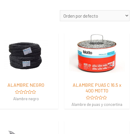
ALAMBRE NEGRO
ALAMBRE PUAS C 16.5 x
400 MOTTO
Valorado
Alambre negro
en
Valorado
Alambre de puas y concertina
0
en
de
0
5
de
5