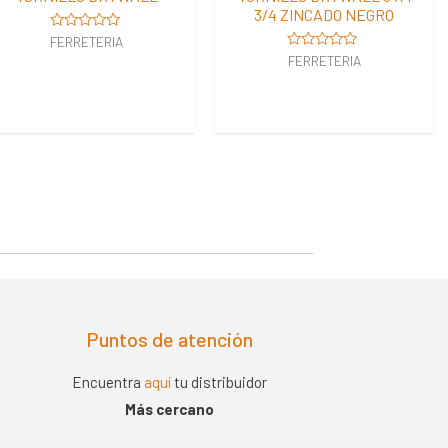
3/4 ZINCADO NEGRO
Valorado
FERRETERIA
en
Valorado
FERRETERIA
0
en
de
0
5
de
5
Puntos de atención
Encuentra
aquí
tu distribuidor
Más cercano