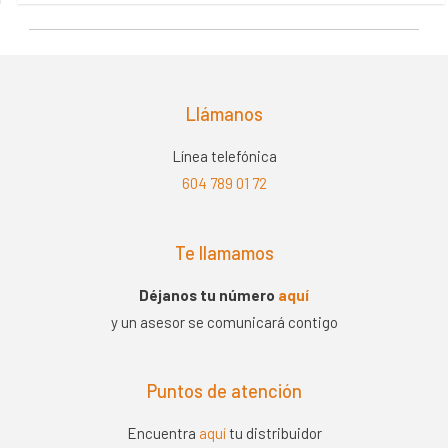
0
de
5
Llámanos
Línea telefónica
604 789 01 72
Te llamamos
Déjanos tu número
aquí
y un asesor se comunicará contigo
Puntos de atención
Encuentra
aquí
tu distribuidor