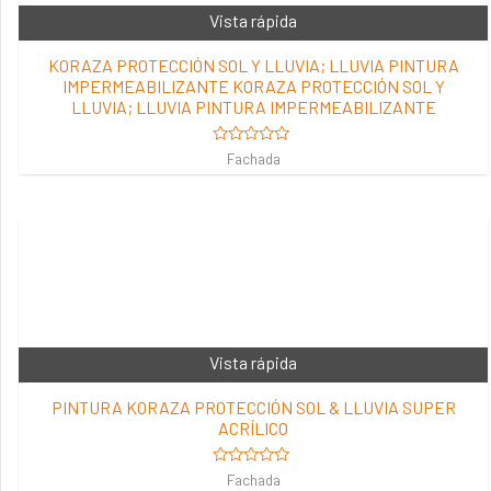
Vista rápida
KORAZA PROTECCIÓN SOL Y LLUVIA; LLUVIA PINTURA
IMPERMEABILIZANTE KORAZA PROTECCIÓN SOL Y
LLUVIA; LLUVIA PINTURA IMPERMEABILIZANTE
Valorado
Fachada
en
0
de
5
Vista rápida
PINTURA KORAZA PROTECCIÓN SOL & LLUVIA SUPER
ACRÍLICO
Valorado
Fachada
en