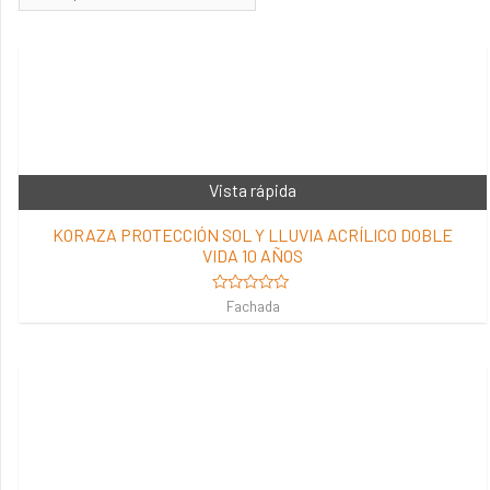
Vista rápida
KORAZA PROTECCIÓN SOL Y LLUVIA ACRÍLICO DOBLE
VIDA 10 AÑOS
Valorado
Fachada
en
0
de
5