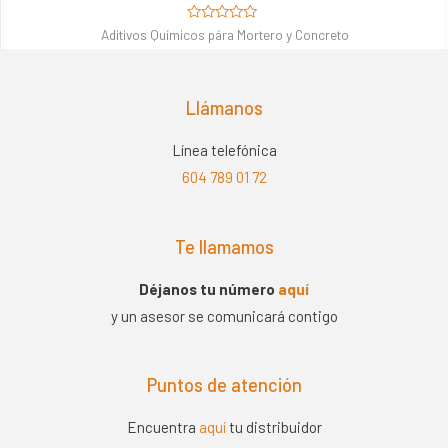
Valorado
Aditivos Químicos pára Mortero y Concreto
en
0
de
5
Llámanos
Línea telefónica
604 789 01 72
Te llamamos
Déjanos tu número
aquí
y un asesor se comunicará contigo
Puntos de atención
Encuentra
aquí
tu distribuidor