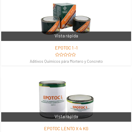
Vista rápida
EPOTOC 1 -1
Valorado
Aditivos Químicos pára Mortero y Concreto
en
0
de
5
Vista rápida
EPOTOC LENTO X 4 KG