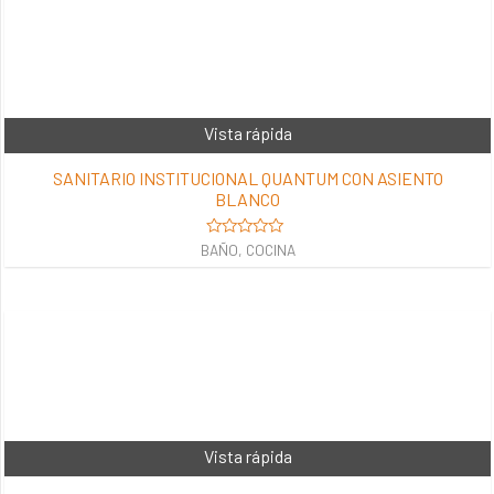
Vista rápida
SANITARIO INSTITUCIONAL QUANTUM CON ASIENTO
BLANCO
Valorado
BAÑO, COCINA
en
0
de
5
Vista rápida