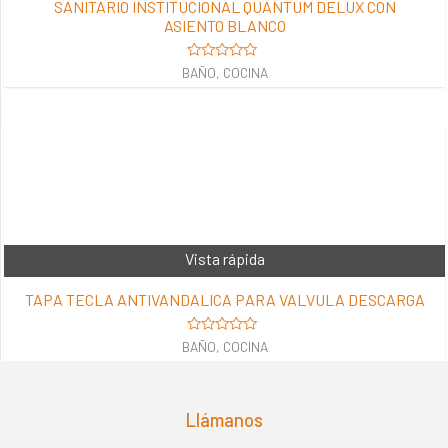
SANITARIO INSTITUCIONAL QUANTUM DELUX CON
ASIENTO BLANCO
Valorado
BAÑO, COCINA
en
0
de
5
Vista rápida
TAPA TECLA ANTIVANDALICA PARA VALVULA DESCARGA
Valorado
BAÑO, COCINA
en
0
de
5
Llámanos