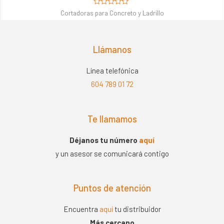
Valorado
Cortadoras para Concreto y Ladrillo
en
0
de
5
Llámanos
Línea telefónica
604 789 01 72
Te llamamos
Déjanos tu número
aquí
y un asesor se comunicará contigo
Puntos de atención
Encuentra
aquí
tu distribuidor
Más cercano