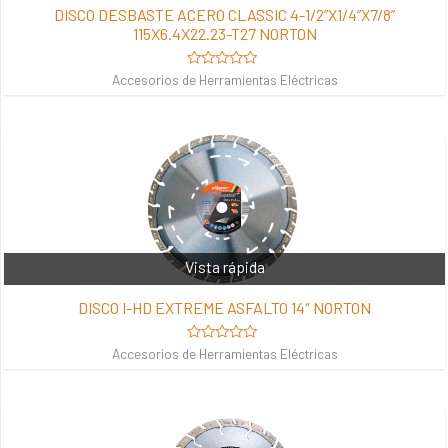
DISCO DESBASTE ACERO CLASSIC 4-1/2”X1/4”X7/8”
115X6.4X22.23-T27 NORTON
Valorado
Accesorios de Herramientas Eléctricas
en
0
de
5
Vista rápida
DISCO I-HD EXTREME ASFALTO 14″ NORTON
Valorado
Accesorios de Herramientas Eléctricas
en
0
de
5