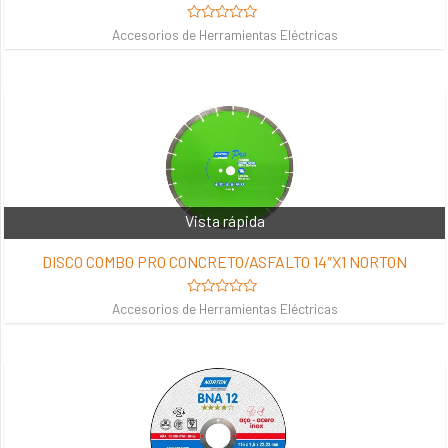
Valorado
Accesorios de Herramientas Eléctricas
en
0
de
5
Vista rápida
DISCO COMBO PRO CONCRETO/ASFALTO 14″X1 NORTON
Valorado
Accesorios de Herramientas Eléctricas
en
0
de
5