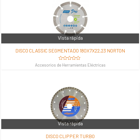
Vista rápida
DISCO CLASSIC SEGMENTADO 180X7X22,23 NORTON
Valorado
Accesorios de Herramientas Eléctricas
en
0
de
5
Vista rápida
DISCO CLIPPER TURBO