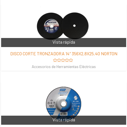
5
Vista rápida
DISCO CORTE TRONZADORA 14″ 356X2.8X25.40 NORTON
Valorado
Accesorios de Herramientas Eléctricas
en
0
de
5
Vista rápida