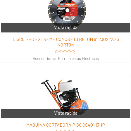
Vista rápida
DISCO I-HD EXTREME CONCRETO BETON 9″ 230X22.23
NORTON
Valorado
Accesorios de Herramientas Eléctricas
en
0
de
5
Vista rápida
MAQUINA CORTADORA PISO CS401 13HP