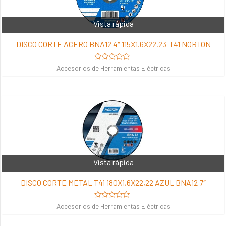
Vista rápida
DISCO CORTE ACERO BNA12 4″ 115X1.6X22.23-T41 NORTON
Valorado
Accesorios de Herramientas Eléctricas
en
0
de
5
Vista rápida
DISCO CORTE METAL T41 180X1,6X22,22 AZUL BNA12 7″
Valorado
Accesorios de Herramientas Eléctricas
en
0
de