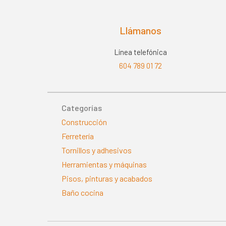
d
5
Llámanos
Línea telefónica
604 789 01 72
Categorías
Construcción
Ferretería
Tornillos y adhesivos
Herramientas y máquinas
Pisos, pinturas y acabados
Baño cocina