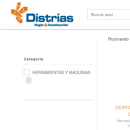
Buscar:
Mostrando e
Categoría
HERRAMIENTAS Y MAQUINAS
1
SIERRA
V
Herrami
e
I
0