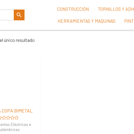
Botón De Búsqueda
CONSTRUCCIÓN
TORNILLOS Y AD
HERRAMIENTAS Y MAQUINAS
PIN
l único resultado
 COPA BIMETAL
alorado
entas Eléctricas e
n
nalámbricas