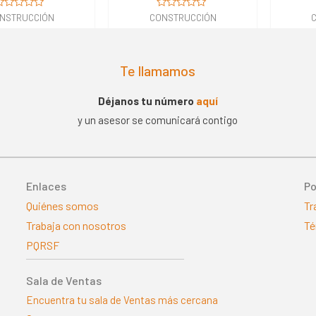
alorado
Valorado
NSTRUCCIÓN
CONSTRUCCIÓN
n
en
0
e
de
5
Te llamamos
Déjanos tu número
aquí
y un asesor se comunicará contigo
Enlaces
Po
Quiénes somos
Tr
Trabaja con nosotros
Té
PQRSF
Sala de Ventas
Encuentra tu sala de Ventas más cercana