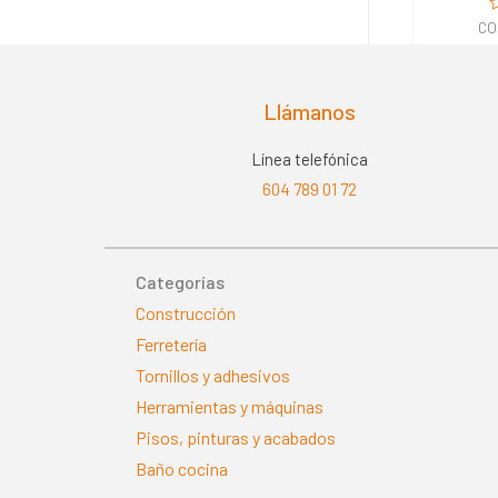
V
CO
e
0
d
5
Llámanos
Línea telefónica
604 789 01 72
Categorías
Construcción
Ferretería
Tornillos y adhesivos
Herramientas y máquinas
Pisos, pinturas y acabados
Baño cocina