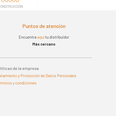
Valorado
CONSTRUCCIÓN
en
0
de
5
Puntos de atención
Encuentra
aquí
tu distribuidor
Más cercano
líticas de la empresa
atamiento y Protección de Datos Personales
rminos y condiciones