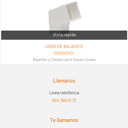
Vista rápida
CODO DE BAJANTE
Valorado
Bajantes y Canales para Aguas Lluvias
en
0
de
5
Llámanos
Línea telefónica
604 789 01 72
Te llamamos