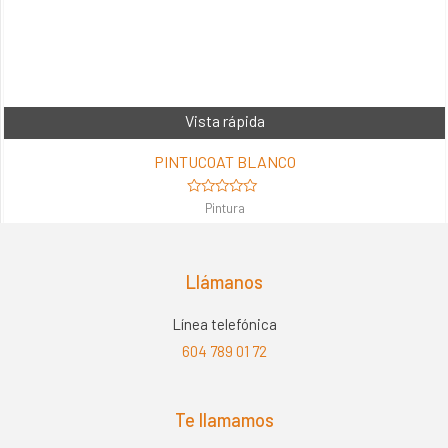
Vista rápida
PINTUCOAT BLANCO
Valorado
Pintura
en
0
de
5
Llámanos
Línea telefónica
604 789 01 72
Te llamamos