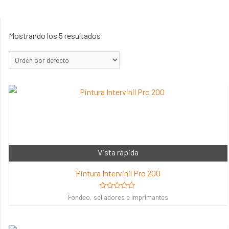
Mostrando los 5 resultados
Vista rápida
Pintura Intervinil Pro 200
Valorado
Fondeo, selladores e imprimantes
en
0
de
5