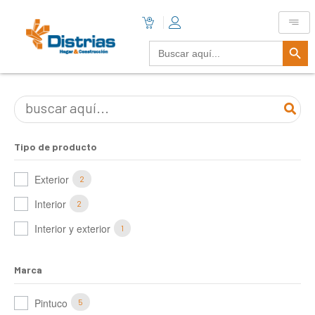
Botón De B
Buscar:
Tipo de producto
Exterior
2
Interior
2
Interior y exterior
1
Marca
Pintuco
5