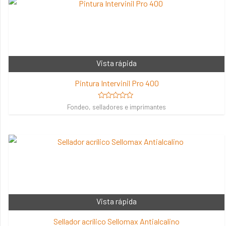
Vista rápida
Pintura Intervinil Pro 400
Valorado
Fondeo, selladores e imprimantes
en
0
de
5
Vista rápida
Sellador acrílico Sellomax Antialcalino