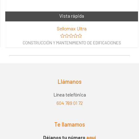
Vista rápida
Sellomax Ultra
Valorado
CONSTRUCCIÓN Y MANTENIMIENTO DE EDIFICACIONES
en
0
de
5
Llámanos
Línea telefónica
604 789 01 72
Te llamamos
Déjanos tu número
aquí