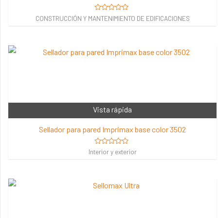
Valorado
CONSTRUCCIÓN Y MANTENIMIENTO DE EDIFICACIONES
en
0
de
5
Vista rápida
Sellador para pared Imprimax base color 3502
Valorado
Interior y exterior
en
0
de
5