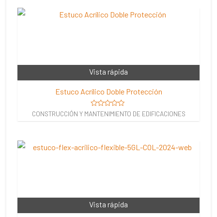
Vista rápida
Estuco Acrílico Doble Protección
Valorado
CONSTRUCCIÓN Y MANTENIMIENTO DE EDIFICACIONES
en
0
de
5
Vista rápida