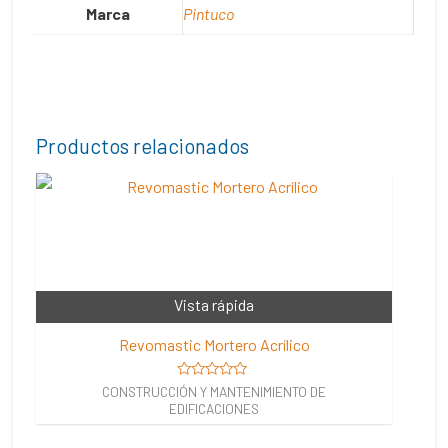
Marca
Pintuco
Productos relacionados
Vista rápida
Revomastic Mortero Acrílico
Valorado
CONSTRUCCIÓN Y MANTENIMIENTO DE
en
EDIFICACIONES
0
de
5