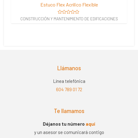
Estuco Flex Acrílico Flexible
Valorado
CONSTRUCCIÓN Y MANTENIMIENTO DE EDIFICACIONES
en
0
de
5
Llámanos
Línea telefónica
604 789 01 72
Te llamamos
Déjanos tu número
aquí
y un asesor se comunicará contigo