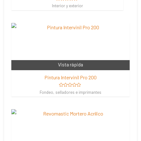
Valorado
Interior y exterior
en
0
de
5
Vista rápida
Pintura Intervinil Pro 200
Valorado
Fondeo, selladores e imprimantes
en
0
de
5