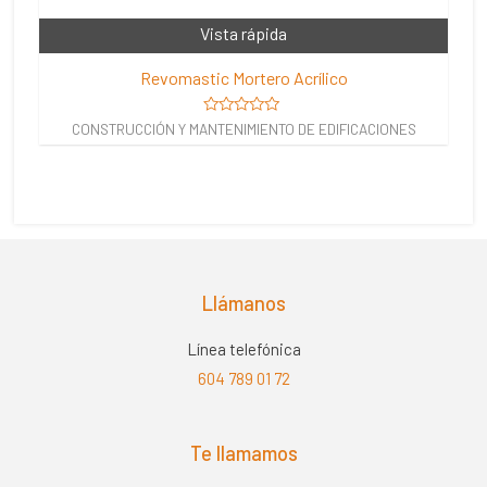
Vista rápida
Revomastic Mortero Acrílico
Valorado
CONSTRUCCIÓN Y MANTENIMIENTO DE EDIFICACIONES
en
0
de
5
Llámanos
Línea telefónica
604 789 01 72
Te llamamos